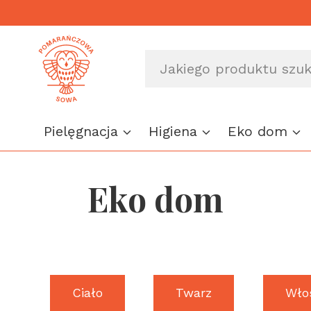
Przejdź
do
treści
Pielęgnacja
Higiena
Eko dom
Eko dom
Ciało
Twarz
Wło