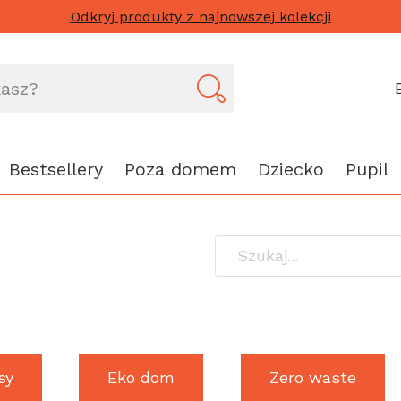
Odkryj produkty z najnowszej kolekcji
Bestsellery
Poza domem
Dziecko
Pupil
sy
Eko dom
Zero waste