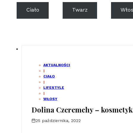
Ciało
Twarz
Włos
AKTUALNOŚCI
|
CIAŁO
|
LIFESTYLE
|
WŁOSY
Dolina Czeremchy – kosmetyk
25 października, 2022