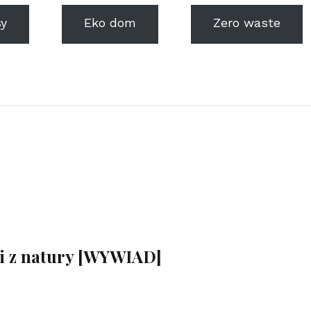
y
Eko dom
Zero waste
i z natury [WYWIAD]