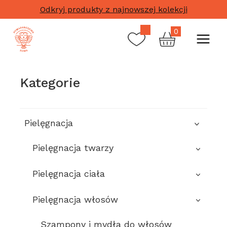
Przejdź
Odkryj produkty z najnowszej kolekcji
do
treści
0
Kategorie
Pielęgnacja
Pielęgnacja twarzy
Pielęgnacja ciała
Pielęgnacja włosów
Szampony i mydła do włosów