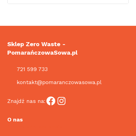
Sklep Zero Waste -
PomarańczowaSowa.pl
721 599 733
kontakt@pomaranczowasowa.pl
Facebook
Instagram
Znajdź nas na:
O nas
O pomarańczowej sowie