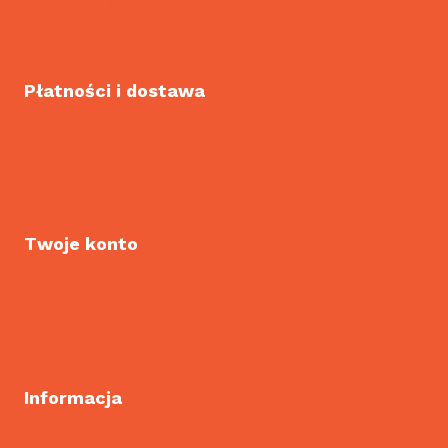
Nasze marki
Blog
Płatności i dostawa
Jak wysyłamy?
Dostawa
Płatności
Twoje konto
Zarejestruj się
Zaloguj się
Schowek
Informacja
Kontakt i współpraca