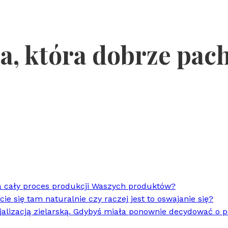
cja, która dobrze p
da cały proces produkcji Waszych produktów?
ie się tam naturalnie czy raczej jest to oswajanie się?
cjalizacją zielarską. Gdybyś miała ponownie decydować o 