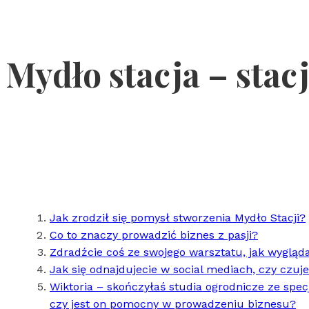
Mydło stacja – sta
Jak zrodził się pomysł stworzenia Mydło Stacji?
Co to znaczy prowadzić biznes z pasji?
Zdradźcie coś ze swojego warsztatu, jak wyglą
Jak się odnajdujecie w social mediach, czy czujec
Wiktoria – skończyłaś studia ogrodnicze ze spe
czy jest on pomocny w prowadzeniu biznesu?