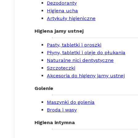
Dezodoranty
Higiena ucha
Artykuły higieniczne
Higiena jamy ustnej
Pasty, tabletki i proszki
Płyny, tabletki i oleje do płukania
Naturalne nici dentystyczne
Szczoteczki
Akcesoria do higieny jamy ustnej
Golenie
Maszynki do golenia
Broda i wąsy
Higiena intymna