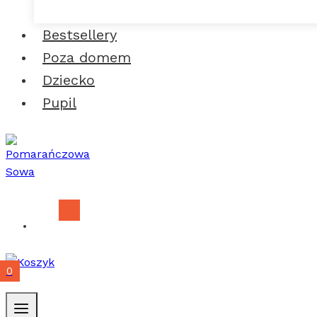
Bestsellery
Poza domem
Dziecko
Pupil
0