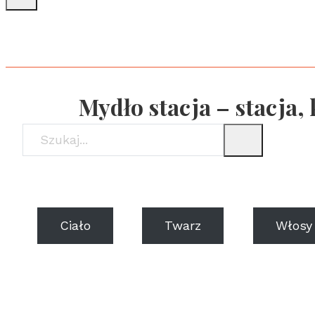
Mydło stacja – stacja
Ciało
Twarz
Włosy