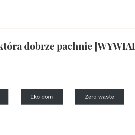
, która dobrze pachnie [WYWIA
Eko dom
Zero waste